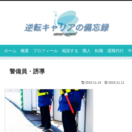
ホーム
概要
プロフィール
相談する
職人
転職
退職代行
中
警備員・誘導
2019.11.14
2019.11.11