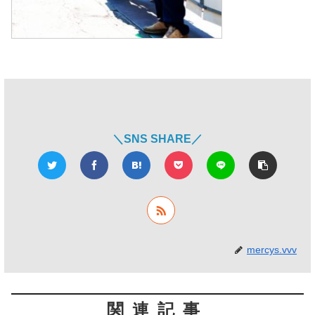
＼SNS SHARE／
mercys.vvv
関連記事