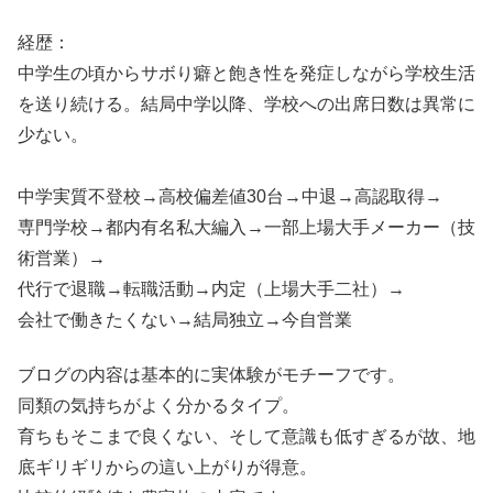
経歴：
中学生の頃からサボり癖と飽き性を発症しながら学校生活
を送り続ける。結局中学以降、学校への出席日数は異常に
少ない。
中学実質不登校→高校偏差値30台→中退→高認取得→
専門学校→都内有名私大編入→一部上場大手メーカー（技
術営業）→
代行で退職→転職活動→内定（上場大手二社）→
会社で働きたくない→結局独立→今自営業
ブログの内容は基本的に実体験がモチーフです。
同類の気持ちがよく分かるタイプ。
育ちもそこまで良くない、そして意識も低すぎるが故、地
底ギリギリからの這い上がりが得意。