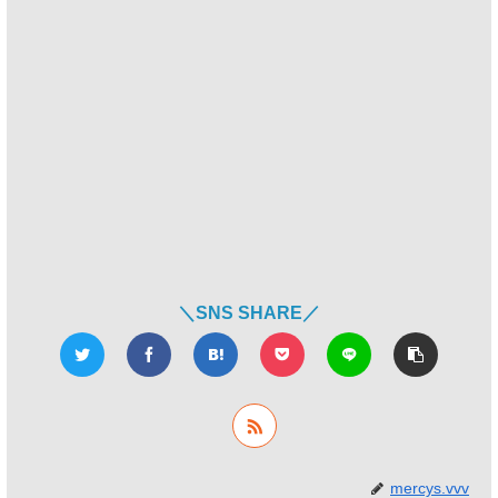
＼SNS SHARE／
mercys.vvv