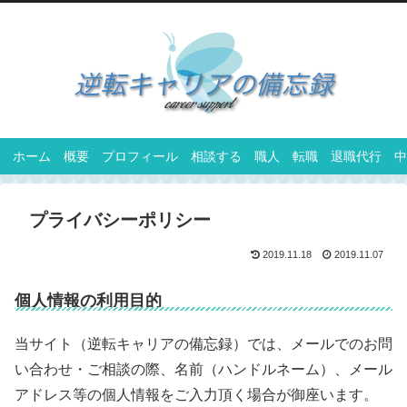
ホーム
概要
プロフィール
相談する
職人
転職
退職代行
中
プライバシーポリシー
2019.11.18
2019.11.07
個人情報の利用目的
当サイト（逆転キャリアの備忘録）では、メールでのお問
い合わせ・ご相談の際、名前（ハンドルネーム）、メール
アドレス等の個人情報をご入力頂く場合が御座います。