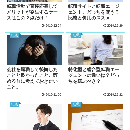
転職活動で直接応募して
転職サイトと転職エージ
メリットが発生するケー
ェント、どっちを使う？
スはこの２点だけ！
比較と併用のススメ
2019.12.04
2019.11.29
転職
転職
会社を退職して後悔した
特化型と総合型転職エー
ことと良かったこと。辞
ジェントの違いは？どっ
める前に考えておきたい
ちを選ぶべき？
こと。
2019.11.29
2019.11.22
転職
転職