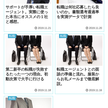
サポートが手厚い転職エ
転職は何社応募したら良
ージェント。実際に使っ
いのか。書類選考通過率
た本当にオススメの１社
を実測データで計測
と感想。
2019.11.21
2019.11.20
転職
転職
第二新卒の転職が失敗す
転職エージェントとの面
るたった一つの理由。初
談の準備と流れ。服装か
動次第で大手に行ける
らお礼メールまで徹底解
説。
2019.11.18
2019.11.16
転職