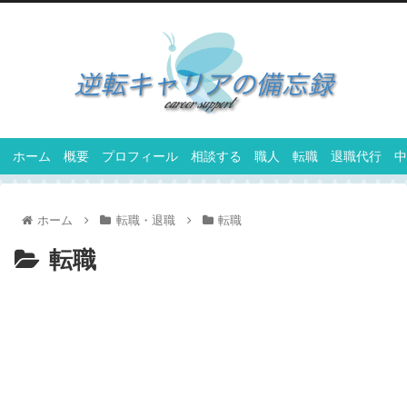
ホーム
概要
プロフィール
相談する
職人
転職
退職代行
中
ホーム
転職・退職
転職
転職