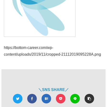
https://bottom-career.com/wp-
content/uploads/2019/11/cropped-21112019095228A.png
＼SNS SHARE／