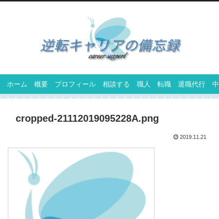
ホーム
概要
プロフィール
相談する
職人
転職
退職代行
中
cropped-21112019095228A.png
2019.11.21