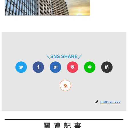
＼SNS SHARE／
mercys.vvv
関連記事