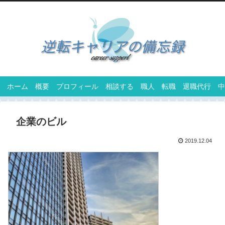
ホーム
概要
プロフィール
相談する
職人
転職
退職代行
中
企業のビル
2019.12.04