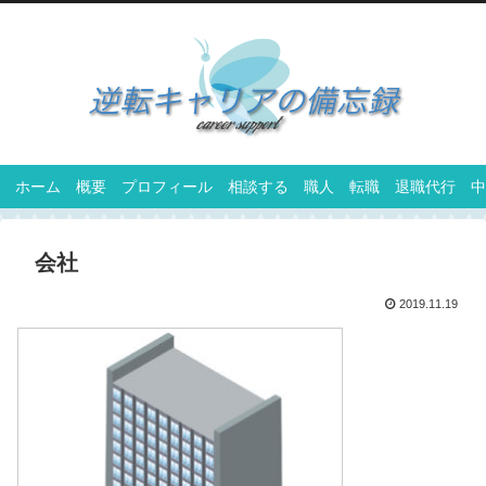
ホーム
概要
プロフィール
相談する
職人
転職
退職代行
中
会社
2019.11.19