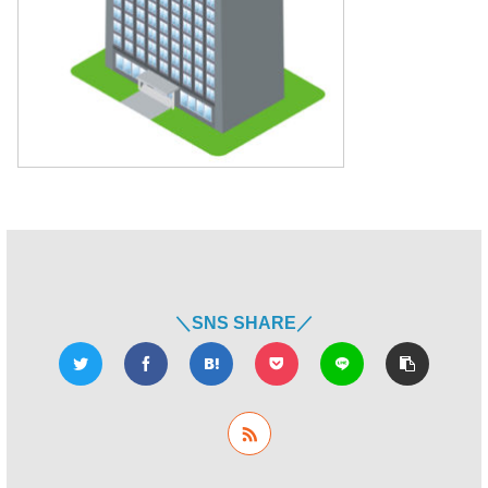
＼SNS SHARE／