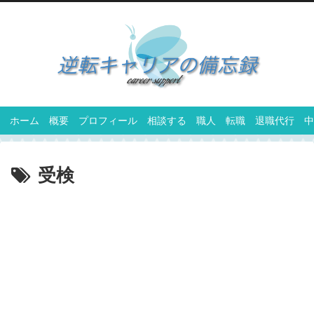
ホーム
概要
プロフィール
相談する
職人
転職
退職代行
中
受検