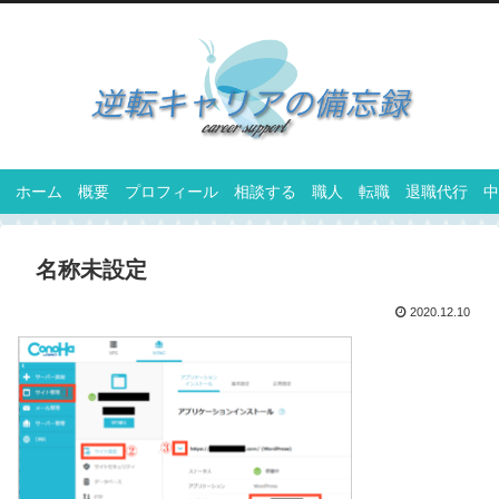
ホーム
概要
プロフィール
相談する
職人
転職
退職代行
中
名称未設定
2020.12.10