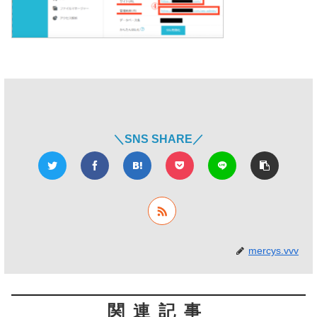
＼SNS SHARE／
mercys.vvv
関連記事