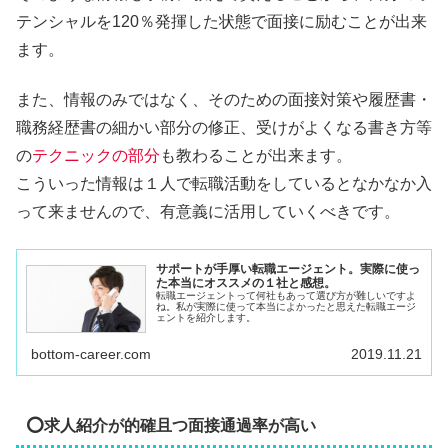
テンシャルを120％発揮した状態で面接に励むことが出来
ます。
また、情報のみではなく、そのための面接対策や履歴書・
職務経歴書の細かい部分の修正、受けがよくなる書き方等
の
テクニックの部分
も教わることが出来ます。
こういった情報は１人で転職活動をしているとなかなか入
って来ませんので、有意義に活用していくべきです。
サポートが手厚い転職エージェント。実際に使っ
た本当にオススメの１社と感想。
転職エージェントって何社もあって選び方が難しいですよ
ね。私が実際に使って本当によかったと思えた転職エージ
ェントを紹介します。
bottom-career.com
2019.11.21
⭕求人紹介が的確且つ面接通過率が高い