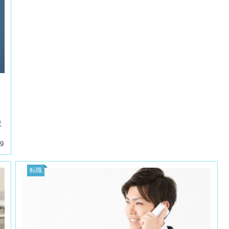
ま
説
29
転職