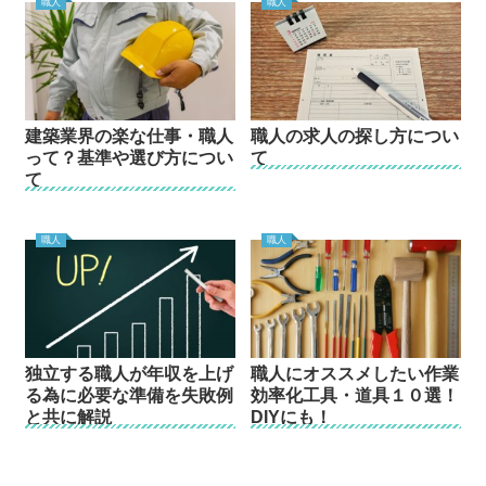
職人
職人
建築業界の楽な仕事・職人
職人の求人の探し方につい
って？基準や選び方につい
て
て
職人
職人
独立する職人が年収を上げ
職人にオススメしたい作業
る為に必要な準備を失敗例
効率化工具・道具１０選！
と共に解説
DIYにも！