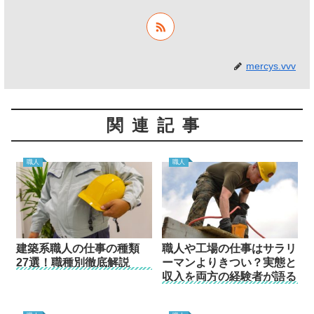
mercys.vvv
関連記事
職人
職人
建築系職人の仕事の種類
職人や工場の仕事はサラリ
27選！職種別徹底解説
ーマンよりきつい？実態と
収入を両方の経験者が語る