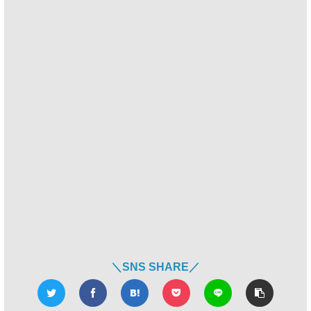
＼SNS SHARE／